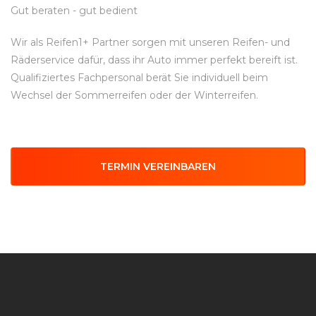
Gut beraten - gut bedient
Wir als Reifen1+ Partner sorgen mit unseren Reifen- und
Räderservice dafür, dass ihr Auto immer perfekt bereift ist.
Qualifiziertes Fachpersonal berät Sie individuell beim
Wechsel der Sommerreifen oder der Winterreifen.
TERMIN VEREINBAREN